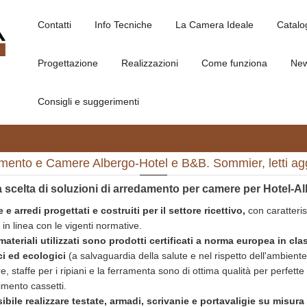
Contatti
Info Tecniche
La Camera Ideale
Catalo
Progettazione
Realizzazioni
Come funziona
Ne
Consigli e suggerimenti
mento e Camere Albergo-Hotel e B&B. Sommier, letti aggi
 scelta di soluzioni di arredamento per camere per Hotel-A
e arredi progettati e costruiti per il settore ricettivo,
con caratteris
i in linea con le vigenti normative.
 materiali utilizzati sono prodotti certificati a norma europea in cla
ci ed ecologici
(a salvaguardia della salute e nel rispetto dell'ambiente
e, staffe per i ripiani e la ferramenta sono di ottima qualità per perfette
imento cassetti.
sibile realizzare testate, armadi, scrivanie e portavaligie su misura