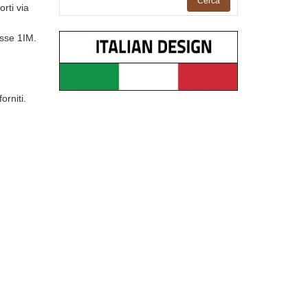
Cerca
rti via
asse 1IM.
orniti.