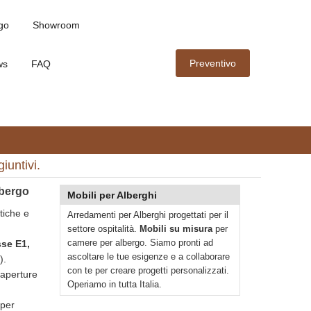
go
Showroom
Preventivo
ws
FAQ
untivi.
lbergo
Mobili per Alberghi
tiche e
Arredamenti per Alberghi progettati per il
settore ospitalità.
Mobili su misura
per
camere per albergo. Siamo pronti ad
sse E1,
ascoltare le tue esigenze e a collaborare
).
con te per creare progetti personalizzati.
 aperture
Operiamo in tutta Italia.
per