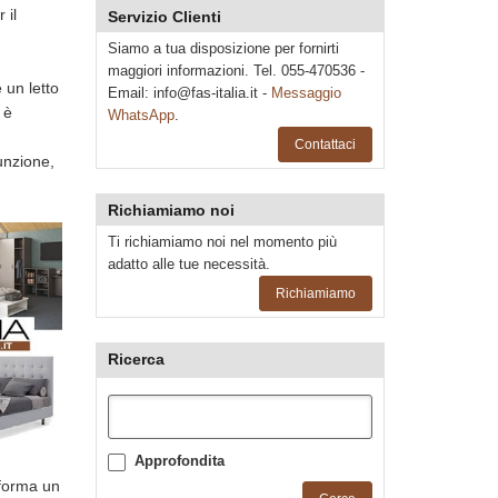
 il
Servizio Clienti
Siamo a tua disposizione per fornirti
maggiori informazioni. Tel. 055-470536 -
 un letto
Email:
info@fas-italia.it
-
Messaggio
 è
WhatsApp
.
Contattaci
funzione,
Richiamiamo noi
Ti richiamiamo noi nel momento più
adatto alle tue necessità.
Richiamiamo
Ricerca
Approfondita
sforma un