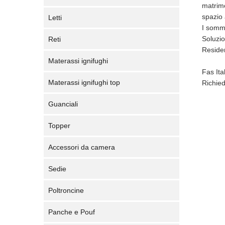
matrimo
spazio 
Letti
I sommi
Soluzio
Reti
Residen
Materassi ignifughi
Fas Ita
Materassi ignifughi top
Richied
Guanciali
Topper
Accessori da camera
Sedie
Poltroncine
Panche e Pouf