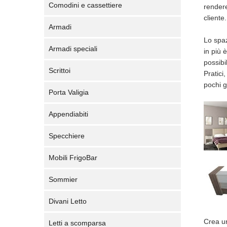
Comodini e cassettiere
rendere
cliente.
Armadi
Lo spaz
Armadi speciali
in più 
possibi
Scrittoi
Pratici
pochi ge
Porta Valigia
Appendiabiti
Specchiere
Mobili FrigoBar
Sommier
Divani Letto
Crea u
Letti a scomparsa