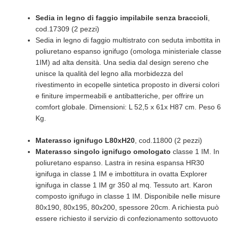
Sedia in legno di faggio impilabile senza braccioli
,
cod.17309 (2 pezzi)
Sedia in legno di faggio multistrato con seduta imbottita in
poliuretano espanso ignifugo (omologa ministeriale classe
1IM) ad alta densità. Una sedia dal design sereno che
unisce la qualità del legno alla morbidezza del
rivestimento in ecopelle sintetica proposto in diversi colori
e finiture impermeabili e antibatteriche, per offrire un
comfort globale. Dimensioni: L 52,5 x 61x H87 cm. Peso 6
Kg.
Materasso ignifugo L80xH20
, cod.11800 (2 pezzi)
Materasso singolo ignifugo omologato
classe 1 IM. In
poliuretano espanso. Lastra in resina espansa HR30
ignifuga in classe 1 IM e imbottitura in ovatta Explorer
ignifuga in classe 1 IM gr 350 al mq. Tessuto art. Karon
composto ignifugo in classe 1 IM. Disponibile nelle misure
80x190, 80x195, 80x200, spessore 20cm. A richiesta può
essere richiesto il servizio di confezionamento sottovuoto