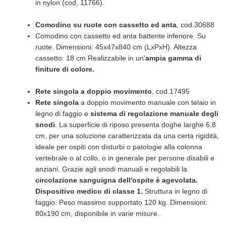
in nylon (cod, 11766).
Comodino su ruote con cassetto ed anta
, cod.30688
Comodino con cassetto ed anta battente inferiore. Su
ruote. Dimensioni: 45x47x840 cm (LxPxH). Altezza
cassetto: 18 cm.Realizzabile in un'
ampia gamma di
finiture di colore.
Rete singola a doppio movimento
, cod.17495
Rete singola
a doppio movimento manuale con telaio in
legno di faggio e
sistema di regolazione manuale degli
snodi
. La superficie di riposo presenta doghe larghe 6,8
cm, per una soluzione caratterizzata da una certa rigidità,
ideale per ospiti con disturbi o patologie alla colonna
vertebrale o al collo, o in generale per persone disabili e
anziani. Grazie agli snodi manuali e regolabili la
circolazione sanguigna dell'ospite è agevolata.
Dispositivo medico di classe 1.
Struttura in legno di
faggio. Peso massimo supportato 120 kg. Dimensioni:
80x190 cm, disponibile in varie misure.