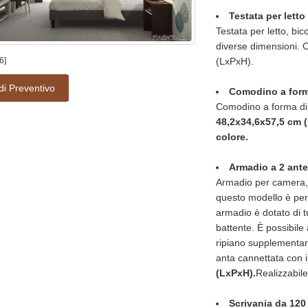
Testata per lett
Testata per letto, bic
diverse dimensioni. 
6]
(LxPxH).
di Preventivo
Comodino a form
Comodino a forma di 
48,2x34,6x57,5 cm 
colore.
Armadio a 2 ant
Armadio per camera, 
questo modello è perf
armadio è dotato di t
battente. È possibile
ripiano supplementar
anta cannettata con 
(LxPxH).
Realizzabile
Scrivania da 120