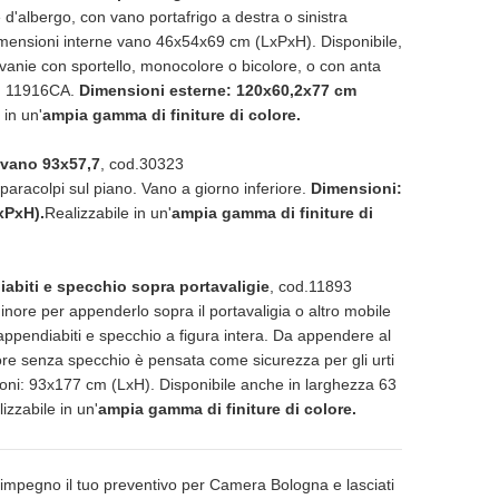
d'albergo, con vano portafrigo a destra o sinistra
dimensioni interne vano 46x54x69 cm (LxPxH). Disponibile,
ivanie con sportello, monocolore o bicolore, o con anta
d. 11916CA.
Dimensioni esterne: 120x60,2x77 cm
 in un'
ampia gamma di finiture di colore.
 vano 93x57,7
, cod.30323
 paracolpi sul piano. Vano a giorno inferiore.
Dimensioni:
xPxH).
Realizzabile in un'
ampia gamma di finiture di
abiti e specchio sopra portavaligie
, cod.11893
inore per appenderlo sopra il portavaligia o altro mobile
 appendiabiti e specchio a figura intera. Da appendere al
iore senza specchio è pensata come sicurezza per gli urti
ioni: 93x177 cm (LxH). Disponibile anche in larghezza 63
zzabile in un'
ampia gamma di finiture di colore.
 impegno il tuo preventivo per Camera Bologna e lasciati