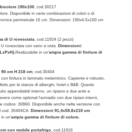
o bicolore 190x100
, cod.30217
olore. Disponibile in varie combinazioni di colori o di
Cornice perimetrale 15 cm. Dimensioni: 190x4,5x100 cm
a di U rovesciata
, cod.11924 (2 pezzi)
U rovesciata con vano a vista.
Dimensioni:
(LxPxH).
Realizzabile in un'
ampia gamma di finiture di
e 90 cm H 218 cm
, cod.30404
con finitura in laminato melaminico. Capiente e robusto,
etto per le stanze di alberghi, hotel o B&B. Questo
ubo appendiabiti interno, un ripiano e due ante a
 avere come optional l'armadio con due ripiani interni,
e codice: 30860. Disponibile anche nella versione con
il cod. 30404CA.
Dimensioni 91,4x59,8x218 cm
 in un'
ampia gamma di finiture di colore.
 cm con mobile portafrigo
, cod.11916