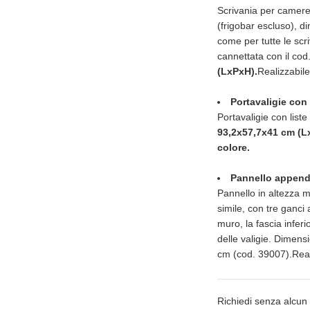
Scrivania per camere 
(frigobar escluso), 
come per tutte le scr
cannettata con il co
(LxPxH).
Realizzabile
Portavaligie con
Portavaligie con liste
93,2x57,7x41 cm (L
colore.
Pannello appendi
Pannello in altezza m
simile, con tre ganci
muro, la fascia infer
delle valigie. Dimens
cm (cod. 39007).Reali
Richiedi senza alcun