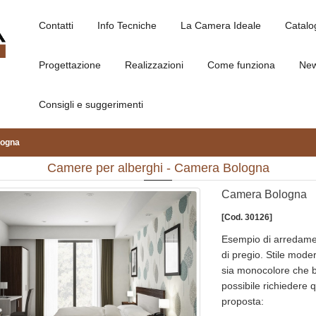
Contatti
Info Tecniche
La Camera Ideale
Catalo
Progettazione
Realizzazioni
Come funziona
Ne
Consigli e suggerimenti
logna
Camere per alberghi - Camera Bologna
Camera Bologna
[Cod. 30126]
Esempio di arredamen
di pregio. Stile moder
sia monocolore che bi
possibile richiedere q
proposta: