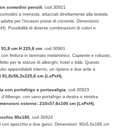
on comodini pensili
, cod.30921
 comodini a mensola, attaccati direttamente alla testata.
datta per l'incasso prese di corrente. Dimensioni:
. Possibilità di diverse combinazioni di colori e
 91,8 cm H 225,6 cm
, cod.30901
con finitura in laminato melaminico. Capiente e robusto,
etto per le stanze di alberghi, hotel o b&b. Questo
ubo appendiabiti interno, un ripiano e due ante a
 91,8x56,3x225,6 cm (LxPxH).
ia con portafrigo e portavaligia
, cod.30923
d'Albergo, con vano portafrigo a destra o sinistra
mensioni esterne: 210x57,6x100 cm (LxPxH).
ecchio 90x185
, cod.30924
i con specchio e due ganci. Dimensioni: 90x5,6x185 cm