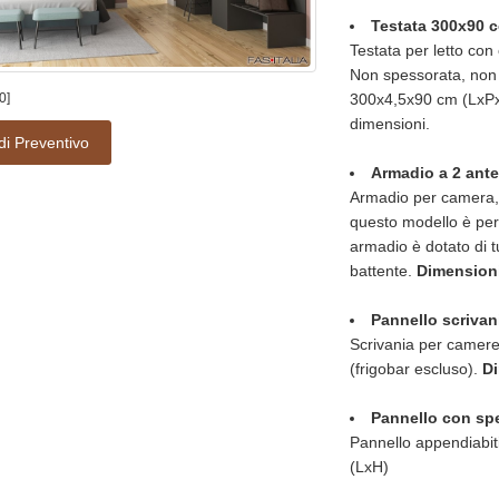
Testata 300x90 c
Testata per letto con
Non spessorata, non a
0]
300x4,5x90 cm (LxPxH)
dimensioni.
di Preventivo
Armadio a 2 ante
Armadio per camera, 
questo modello è perf
armadio è dotato di t
battente.
Dimensioni
Pannello scrivan
Scrivania per camere 
(frigobar escluso).
Di
Pannello con sp
Pannello appendiabit
(LxH)