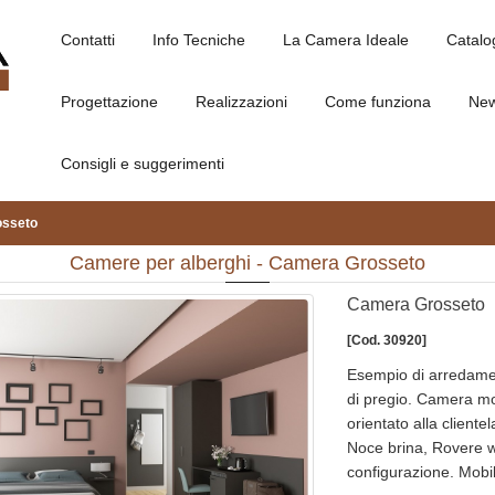
Contatti
Info Tecniche
La Camera Ideale
Catalo
Progettazione
Realizzazioni
Come funziona
Ne
Consigli e suggerimenti
sseto
Camere per alberghi - Camera Grosseto
Camera Grosseto
[Cod. 30920]
Esempio di arredamen
di pregio. Camera m
orientato alla cliente
Noce brina, Rovere wh
configurazione. Mobili