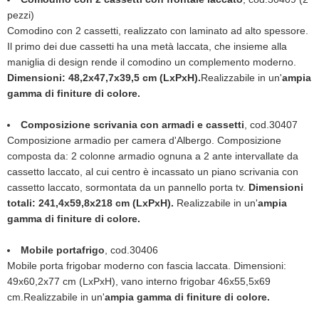
pezzi)
Comodino con 2 cassetti, realizzato con laminato ad alto spessore.
Il primo dei due cassetti ha una metà laccata, che insieme alla
maniglia di design rende il comodino un complemento moderno.
Dimensioni: 48,2x47,7x39,5 cm (LxPxH).
Realizzabile in un'
ampia
gamma di finiture di colore.
Composizione scrivania con armadi e cassetti
, cod.30407
Composizione armadio per camera d'Albergo. Composizione
composta da: 2 colonne armadio ognuna a 2 ante intervallate da
cassetto laccato, al cui centro è incassato un piano scrivania con
cassetto laccato, sormontata da un pannello porta tv.
Dimensioni
totali: 241,4x59,8x218 cm (LxPxH).
Realizzabile in un'
ampia
gamma di finiture di colore.
Mobile portafrigo
, cod.30406
Mobile porta frigobar moderno con fascia laccata. Dimensioni:
49x60,2x77 cm (LxPxH), vano interno frigobar 46x55,5x69
cm.Realizzabile in un'
ampia gamma di finiture di colore.