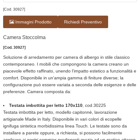
[Cod. 30927]
Immagini Prodotto
Richiedi Preventivo
Camera Stoccolma
[Cod. 30927]
Soluzione di arredamento per camera di albergo in stile classico
contemporaneo. I mobili che compongono la camera creano un
piacevole effetto raffinato, unendo l'impatto estetico a funzionalità e
comfort. Disponibile in un'ampia gamma di finiture diverse; la
configurazione può essere variata a seconda delle esigenze e delle
preferenze. Camera composta da:
Testata imbottita per letto 170x110
, cod.30225
Testata imbottita per letto, modello capitonnè, lavorazione
artigianale Made in Italy. Disponibile in vari colori di ecopelle
ignifuga sintetica morbidissima linea Touch. Le testate sono da
installare a parete oppure, a richiesta, si possono facilmente
applicare ai nostri sommier predisposti grazie ad un pratico attacco