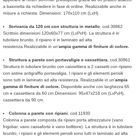
a baionetta da richiedere in fase di ordine. Realizzabile anche in
misure a richiesta. Dimensioni: 170x110 cm (LxH).
Scrivania da 120 cm con struttura in metallo
, cod.30862
Scrittoio dimensioni 120x60x77 cm (LxPxH). La struttura è in
tubolare brunito, il ripiano è in laminato ad alta
resistenza.Realizzabile in un'
ampia gamma di finiture di colore.
Struttura a parete con portavaligie e cassettiera
, cod.30861
Struttura in tubolare brunito con cassettiera a 2 cassetti con ripiano
con astine antigraffio portavaligia. I ripiani e gli elementi pensili
sono tutti in laminato ad alta resistenza. Realizzabile in un'
ampia
gamma di finiture di colore.
Disponibile anche con larghezza 65
cm e cassettiera da 60 cm.Dimensioni: 95x47x218 cm (LxPxH),
cassettiera da 90 cm.
Colonna a parete con ripiani
, cod.11930
Colonna a parete composta da ripiani porta attrezzature (vano
frigobar, vano cassaforte e vano bollitore). La struttura è in tubolare
brunito, i ripiani e gli elementi pensili sono tutti in laminato ad alta