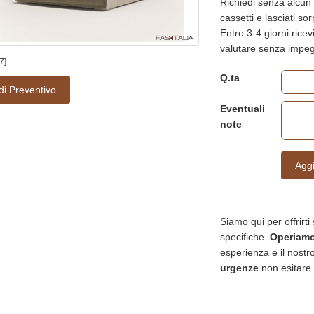
Richiedi senza alcun
cassetti e lasciati sor
Entro 3-4 giorni ricev
valutare senza impe
7]
Q.ta
di Preventivo
Eventuali
note
Aggi
Siamo qui per offrirti
specifiche.
Operiamo 
esperienza e il nostro
urgenze
non esitare 