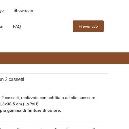
go
Showroom
Preventivo
ws
FAQ
n 2 cassetti
 cassetti, realizzato con nobilitato ad alto spessore.
1,3x38,5 cm (LxPxH).
pia gamma di finiture di colore.