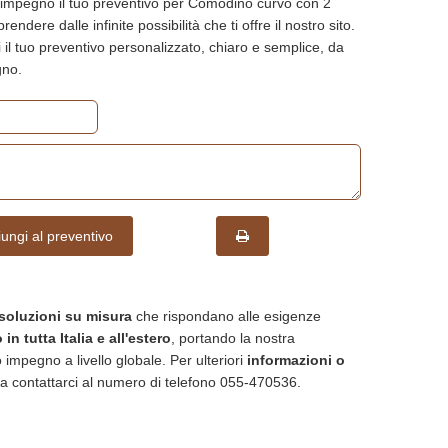
 impegno il tuo preventivo per Comodino curvo con 2
prendere dalle infinite possibilità che ti offre il nostro sito.
i il tuo preventivo personalizzato, chiaro e semplice, da
gno.
ungi al preventivo
soluzioni su misura
che rispondano alle esigenze
in tutta Italia e all'estero
, portando la nostra
 impegno a livello globale. Per ulteriori
informazioni o
a contattarci al numero di telefono 055-470536.