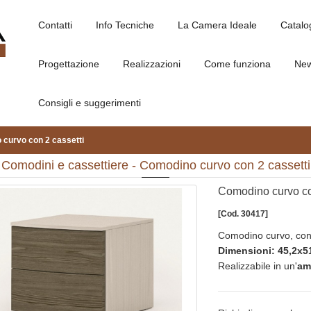
Contatti
Info Tecniche
La Camera Ideale
Catalo
Progettazione
Realizzazioni
Come funziona
Ne
Consigli e suggerimenti
curvo con 2 cassetti
Comodini e cassettiere - Comodino curvo con 2 cassetti
Comodino curvo co
[Cod. 30417]
Comodino curvo, con 2
Dimensioni: 45,2x5
Realizzabile in un'
am