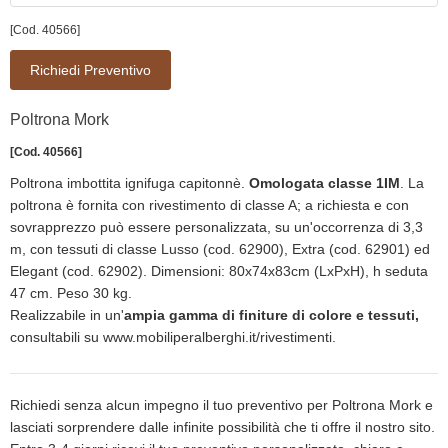
[Cod. 40566]
Richiedi Preventivo
Poltrona Mork
[Cod. 40566]
Poltrona imbottita ignifuga capitonnè.
Omologata classe 1IM
. La
poltrona è fornita con rivestimento di classe A; a richiesta e con
sovrapprezzo può essere personalizzata, su un'occorrenza di 3,3
m, con tessuti di classe Lusso (cod. 62900), Extra (cod. 62901) ed
Elegant (cod. 62902). Dimensioni: 80x74x83cm (LxPxH), h seduta
47 cm. Peso 30 kg.
Realizzabile in un'
ampia gamma di finiture di colore e tessuti,
consultabili su
www.mobiliperalberghi.it/rivestimenti.
Richiedi senza alcun impegno il tuo preventivo per Poltrona Mork e
lasciati sorprendere dalle infinite possibilità che ti offre il nostro sito.