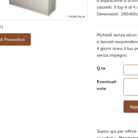
d'aspirazione a scom
cassetti. Il top è di 
Dimensioni: 180x60x
7]
Richiedi senza alcun
di Preventivo
e lasciati sorprendere 
4 giorni ricevi il tuo
senza impegno.
Q.ta
Eventuali
note
Aggi
Siamo qui per offrirti