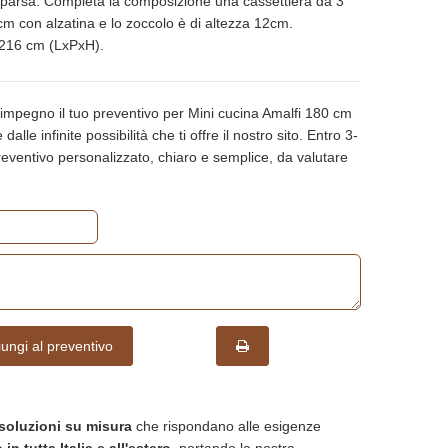
parsa. Completa la composizione una cassettiera da 3
4 cm con alzatina e lo zoccolo è di altezza 12cm.
216 cm (LxPxH).
 impegno il tuo preventivo per Mini cucina Amalfi 180 cm
dalle infinite possibilità che ti offre il nostro sito. Entro 3-
 preventivo personalizzato, chiaro e semplice, da valutare
ungi al preventivo
soluzioni su misura
che rispondano alle esigenze