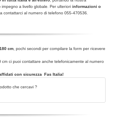
in tutta Italia e all'estero
, portando la nostra
 impegno a livello globale. Per ulteriori
informazioni o
a contattarci al numero di telefono 055-470536.
 180 cm
, pochi secondi per compilare la form per ricevere
0 cm ci puoi contattare anche telefonicamente al numero
ffidati con sicurezza Fas Italia!
odotto che cercavi ?