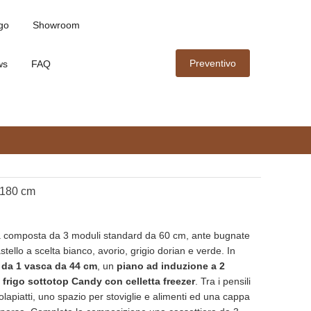
go
Showroom
Preventivo
ws
FAQ
 180 cm
 composta da 3 moduli standard da 60 cm, ante bugnate
stello a scelta bianco, avorio, grigio dorian e verde. In
 da 1 vasca da 44 cm
, un
piano ad induzione a 2
 frigo sottotop Candy con celletta freezer
. Tra i pensili
lapiatti, uno spazio per stoviglie e alimenti ed una cappa