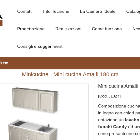
Contatti
Info Tecniche
La Camera Ideale
Catalo
Progettazione
Realizzazioni
Come funziona
Ne
Consigli e suggerimenti
80 cm
Minicucine - Mini cucina Amalfi 180 cm
Mini cucina Amalfi
[Cod. 31327]
Composizione cucina
in legno con colori pa
dotazione un
lavabo
fuochi Candy
ed
un
sono presenti uno sco