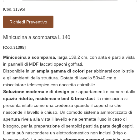
[Cod. 31395]
Richiedi Preventivo
Minicucina a scomparsa L 140
[Cod. 31395]
Minicucina a scomparsa,
larga 139,2 cm, con anta e parti a vista
in pannelli di MDF laccati opachi goffrati.
Disponibile in un'
ampia gamma di colori
per abbinarsi con lo stile
e gli ambienti della struttura. Dotata di lavello 50x40 cm e
miscelatore telescopico con doccetta estraibile.
Soluzione moderna e di design
per appartamenti e camere dallo
spazio ridotto, residence e bed & breakfast
: la minicucina si
presenta infatti come una credenza quando il coperchio che
nasconde il lavello è chiuso. Un comodo sistema ammortizzato di
apertura rivela alla vista il lavello e ne permette l'uso in caso di
bisogno, per la preparazione di semplici pasti da parte degli ospiti.
L'anta può nascondere un elettrodomestico non inclusi (frigo o
lavastoviglie). La minicucina è
altamente personalizzabile
, non