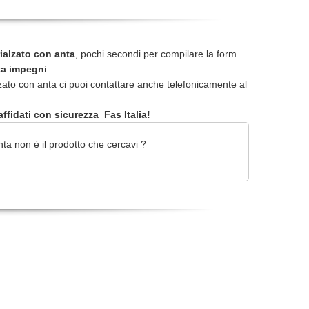
rialzato con anta
, pochi secondi per compilare la form
za impegni
.
lzato con anta ci puoi contattare anche telefonicamente al
ffidati con sicurezza Fas Italia!
ta non è il prodotto che cercavi ?