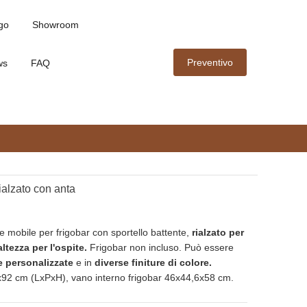
go
Showroom
Preventivo
ws
FAQ
rialzato con anta
 mobile per frigobar con sportello battente,
rialzato per
altezza per l'ospite.
Frigobar non incluso. Può essere
e personalizzate
e in
diverse finiture di colore.
92 cm (LxPxH), vano interno frigobar 46x44,6x58 cm.