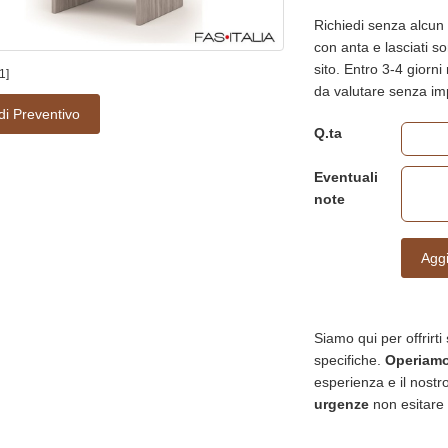
Richiedi senza alcun 
con anta e lasciati sor
sito. Entro 3-4 giorni
1]
da valutare senza i
di Preventivo
Q.ta
Eventuali
note
Aggi
Siamo qui per offrirti
specifiche.
Operiamo 
esperienza e il nostro
urgenze
non esitare 