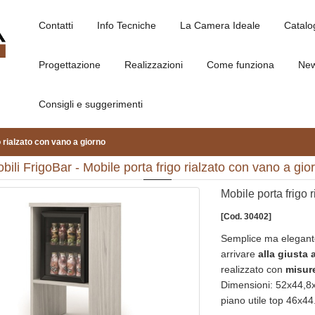
Contatti
Info Tecniche
La Camera Ideale
Catalo
Progettazione
Realizzazioni
Come funziona
Ne
Consigli e suggerimenti
o rialzato con vano a giorno
bili FrigoBar - Mobile porta frigo rialzato con vano a gio
Mobile porta frigo 
[Cod. 30402]
Semplice ma elegant
arrivare
alla giusta 
realizzato con
misur
Dimensioni: 52x44,8x
piano utile top 46x44