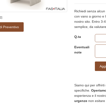
Richiedi senza alcun 
con vano a giorno e las
2]
nostro sito. Entro 3-4
semplice, da valuta
di Preventivo
Q.ta
Eventuali
note
Aggi
Siamo qui per offrirti
specifiche.
Operiamo 
esperienza e il nostro
urgenze
non esitare 