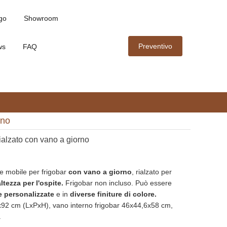
go
Showroom
Preventivo
ws
FAQ
rno
rialzato con vano a giorno
e mobile per frigobar
con vano a giorno
, rialzato per
altezza per l'ospite.
Frigobar non incluso. Può essere
e personalizzate
e in
diverse finiture di colore.
92 cm (LxPxH), vano interno frigobar 46x44,6x58 cm,
.