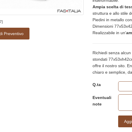
indeformabile.
Ampia scelta di tes
struttura e allo stile 
Piedini in metallo co
7]
Dimensioni 77x53x42
Realizzabile in un'
am
di Preventivo
Richiedi senza alcun 
stondati 77x53xh42cm e
offre il nostro sito. E
chiaro e semplice, d
Q.ta
Eventuali
note
Aggi