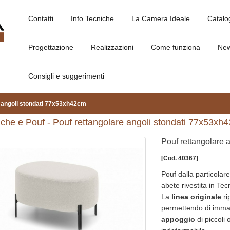
Contatti
Info Tecniche
La Camera Ideale
Catalo
Progettazione
Realizzazioni
Come funziona
Ne
Consigli e suggerimenti
e angoli stondati 77x53xh42cm
che e Pouf - Pouf rettangolare angoli stondati 77x53xh
Pouf rettangolare 
[Cod. 40367]
Pouf dalla particolare
abete rivestita in Te
La
linea originale
ri
permettendo di imm
appoggio
di piccoli