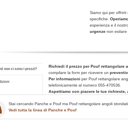
Siamo qui per offrirti
specifiche.
Operiamo 
esperienza e il nostro
urgenze
non esitare 
Richiedi il prezzo per Pouf rettangolare
é non ci sono i prezzi?
compilare la form per ricevere un
preventiv
Per informazioni
per Pouf rettangolare ang
izioni
telefonicamente al numero 055-470536.
Aspettiamo con piacere le tue richieste, a
Stai cercando Panche e Pouf ma Pouf rettangolare angoli stondat
Vedi tutta la linea di Panche e Pouf