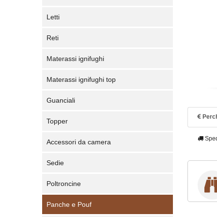
Letti
Reti
Materassi ignifughi
Materassi ignifughi top
Guanciali
Perch
Topper
Sped
Accessori da camera
Sedie
Poltroncine
Panche e Pouf