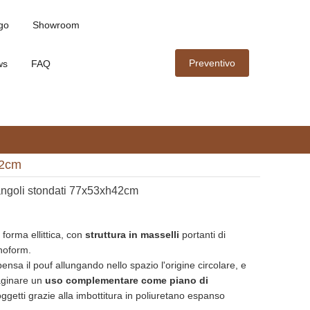
go
Showroom
Preventivo
ws
FAQ
42cm
angoli stondati 77x53xh42cm
 forma ellittica, con
struttura in masselli
portanti di
cnoform.
pensa il pouf allungando nello spazio l'origine circolare, e
aginare un
uso complementare come piano di
 oggetti grazie alla imbottitura in poliuretano espanso