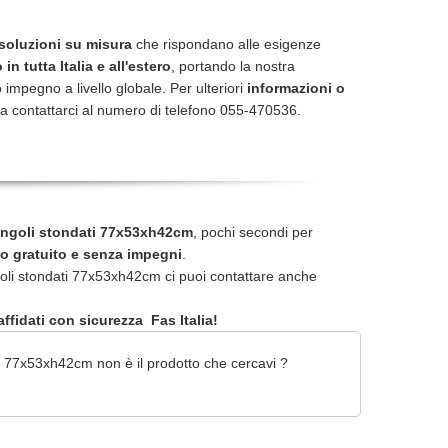
soluzioni su misura
che rispondano alle esigenze
in tutta Italia e all'estero
, portando la nostra
 impegno a livello globale. Per ulteriori
informazioni o
a contattarci al numero di telefono 055-470536.
 angoli stondati 77x53xh42cm
, pochi secondi per
o gratuito e senza impegni
.
oli stondati 77x53xh42cm ci puoi contattare anche
ffidati con sicurezza Fas Italia!
i 77x53xh42cm non è il prodotto che cercavi ?