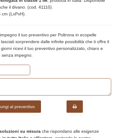
ologata in classe 1 IM
, prodotta in Italia. Disponibile
nche il divano. (cod. 41110).
 cm (LxPxH).
impegno il tuo preventivo per Poltrona in ecopelle
sciati sorprendere dalle infinite possibilità che ti offre il
 giorni ricevi il tuo preventivo personalizzato, chiaro e
re senza impegno.
ungi al preventivo
soluzioni su misura
che rispondano alle esigenze