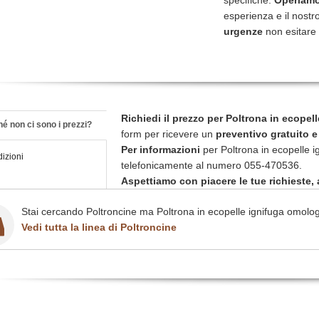
specifiche.
Operiamo 
esperienza e il nostro
urgenze
non esitare 
Richiedi il prezzo per Poltrona in ecope
é non ci sono i prezzi?
form per ricevere un
preventivo gratuito 
Per informazioni
per Poltrona in ecopelle 
izioni
telefonicamente al numero 055-470536.
Aspettiamo con piacere le tue richieste, a
Stai cercando Poltroncine ma Poltrona in ecopelle ignifuga omolog
Vedi tutta la linea di Poltroncine