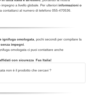
in tutta Italia e all'estero
, portando la nostra
 impegno a livello globale. Per ulteriori
informazioni o
a contattarci al numero di telefono 055-470536.
lle ignifuga omologata
, pochi secondi per compilare la
e senza impegni
.
ignifuga omologata ci puoi contattare anche
ffidati con sicurezza Fas Italia!
ata non è il prodotto che cercavi ?