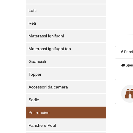
Letti
Reti
Materassi ignifughi
Materassi ignifughi top
Perch
Guanciali
Sped
Topper
Accessori da camera
Sedie
Poltroncine
Panche e Pouf