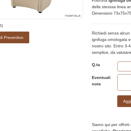
Poltrona
ignifuga om
della stesssa linea a
Dimensioni 73x75x75
5]
Richiedi senza alcun 
di Preventivo
ignifuga omologata e la
nostro sito. Entro 3-4
semplice, da valuta
Q.ta
Eventuali
note
Aggi
Siamo qui per offrirti