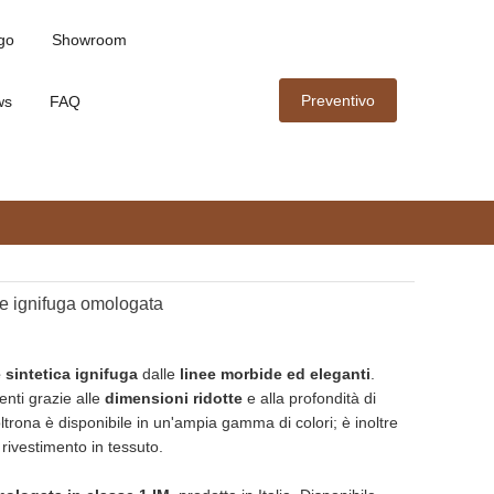
go
Showroom
Preventivo
ws
FAQ
le ignifuga omologata
 sintetica ignifuga
dalle
linee morbide ed eleganti
.
enti grazie alle
dimensioni ridotte
e alla profondità di
ltrona è disponibile in un'ampia gamma di colori; è inoltre
l rivestimento in tessuto.