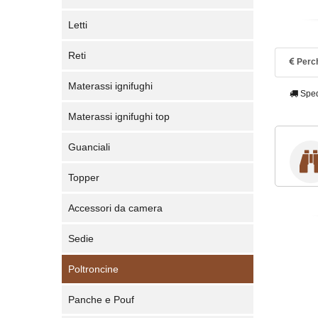
Letti
Reti
Perch
Materassi ignifughi
Sped
Materassi ignifughi top
Guanciali
Topper
Accessori da camera
Sedie
Poltroncine
Panche e Pouf