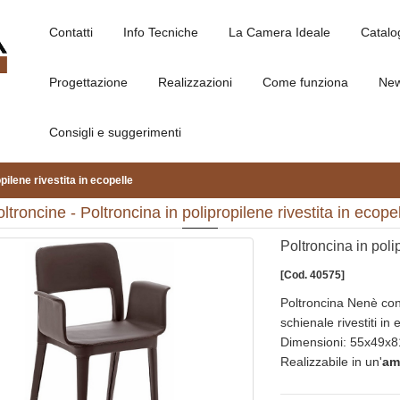
Contatti
Info Tecniche
La Camera Ideale
Catalo
Progettazione
Realizzazioni
Come funziona
Ne
Consigli e suggerimenti
pilene rivestita in ecopelle
ltroncine - Poltroncina in polipropilene rivestita in ecope
Poltroncina in poli
[Cod. 40575]
Poltroncina Nenè con 
schienale rivestiti in
Dimensioni: 55x49x81
Realizzabile in un'
am