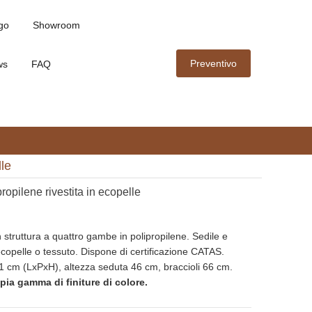
go
Showroom
Preventivo
ws
FAQ
lle
propilene rivestita in ecopelle
struttura a quattro gambe in polipropilene. Sedile e
 ecopelle o tessuto. Dispone di certificazione CATAS.
 cm (LxPxH), altezza seduta 46 cm, braccioli 66 cm.
pia gamma di finiture di colore.