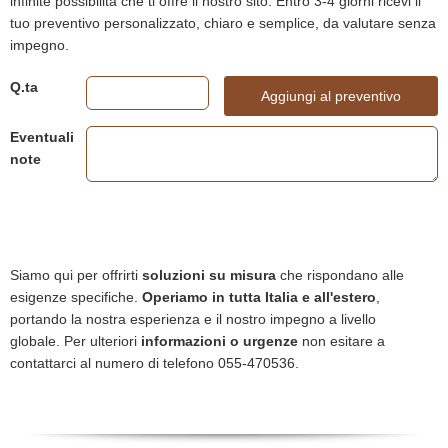
infinite possibilità che ti offre il nostro sito. Entro 3-4 giorni ricevi il
tuo preventivo personalizzato, chiaro e semplice, da valutare senza
impegno.
Q.ta
Aggiungi al preventivo
Eventuali
note
Siamo qui per offrirti
soluzioni su misura
che rispondano alle
esigenze specifiche.
Operiamo in tutta Italia e all'estero
,
portando la nostra esperienza e il nostro impegno a livello
globale. Per ulteriori
informazioni o urgenze
non esitare a
contattarci al numero di telefono 055-470536.